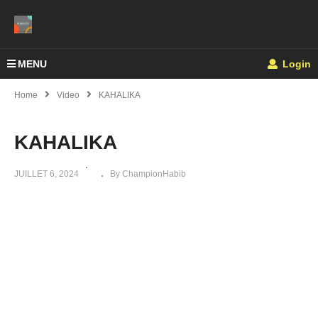
MENU
Login
Home
Video
KAHALIKA
KAHALIKA
JUILLET 6, 2024
By ChampionHabib