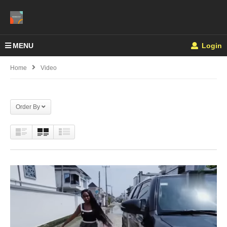
MENU
Login
Home
Video
Order By