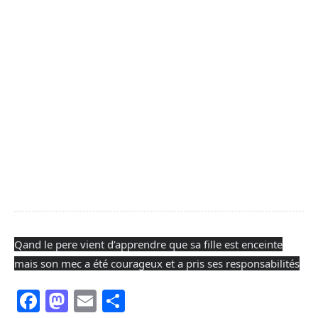
Qand le pere vient d’apprendre que sa fille est enceinte
mais son mec a été courageux et a pris ses responsabilités
Facebook
Mastodon
Email
Partager