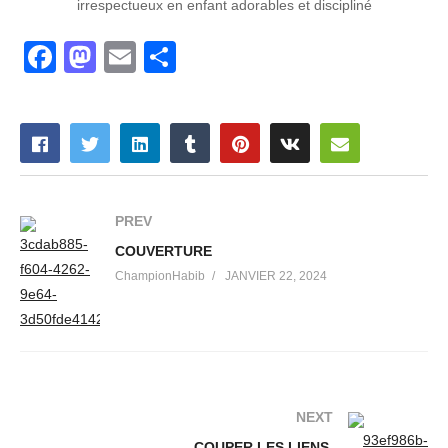
irrespectueux en enfant adorables et discipliné
Facebook
Mastodon
Email
Partager
PREV
COUVERTURE
ChampionHabib
JANVIER 22, 2024
NEXT
COUPER LES LIENS,