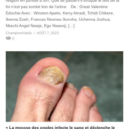
religion en puriste à tort. Que se passe-t-il lorsque le test de la
foi n’est pas tombé loin de l’arbre. De : Great Valentine
Edochie Avec : Winston Ajaelo, Kerry Amadi, Tchidi Chikere,
Ikenna Ezeh, Frances Nsonwu Ikoroha, Uchenna Joshua,
Nkechi Angel Nweje, Ego Nwaorji, […]
ChampionHabib
AOÛT 7, 2023
0
« La mycose des ongles infecte le sang et déclenche le